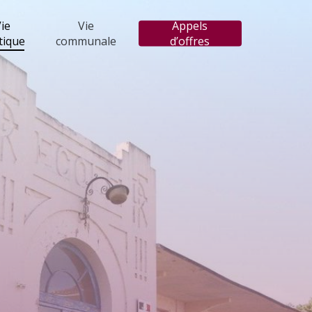
ie
Vie
Appels
tique
communale
d’offres