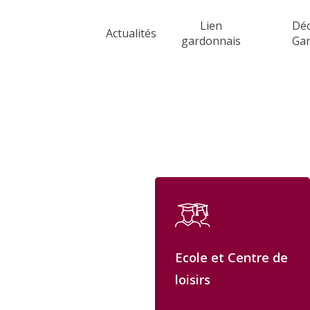
Skip
Lien
Déc
to
Actualités
gardonnais
Ga
main
content
Ecole et Centre de
loisirs