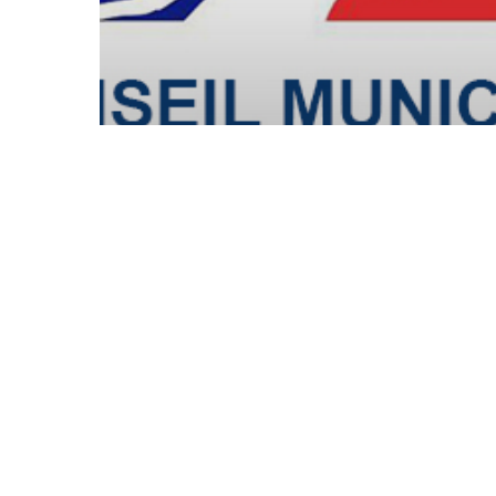
Comptes rendus des Conseils Municipaux
Divers
Evénements
Conseil Municipal