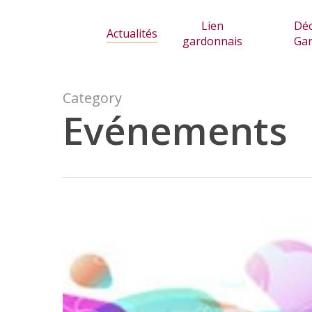
Skip
Lien
Déc
to
Actualités
gardonnais
Ga
main
content
Category
Evénements